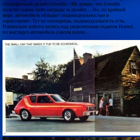
специфичный дизайн Gremlin: «Не думаю, что Gremlin
получит какие-либо награды за дизайн… Но, по крайней
мере, автомобиль обладает индивидуальностью и
характером!» Тут не поспоришь, индивидуальность есть.
Изначально работы велись над укороченным седаном Hornet,
но выглядел автомобиль совсем плохо…