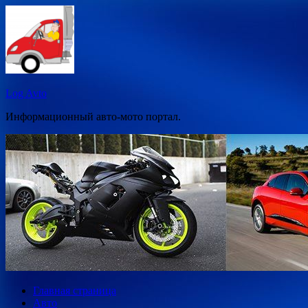
Перейти
к
содержимому
Log Avto
Информационный авто-мото портал.
Главная страница
Авто