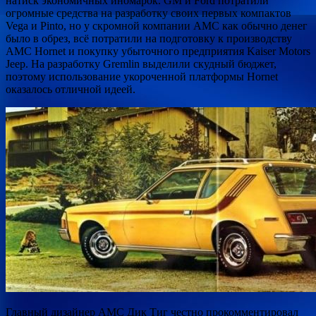
натиск экономичных иномарок. GM и Ford потратили
огромные средства на разработку своих первых компактов
Vega и Pinto, но у скромной компании AMC как обычно денег
было в обрез, всё потратили на подготовку к производству
AMC Hornet и покупку убыточного предприятия Kaiser Motors
Jeep. На разработку Gremlin выделили скудный бюджет,
поэтому использование укороченной платформы Hornet
оказалось отличной идеей.
Главный дизайнер AMC Дик Тиг честно прокомментировал