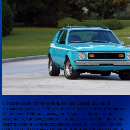
С технической точки зрения, это был самый обычный
автомобиль начала 1970-х, с полным отсутствием инноваций.
Если General Motors для модели Vega разрабатывал новые
материалы, производственные процессы и способы доставки
(вертикально в железнодорожных вагонах), то AMC просто
собрал пазл из готовых решений. Как и на Hornet на Gremlin