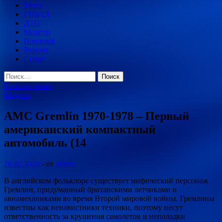
Мото
ГИБДД
ДТП
Модели
Новинки
Ремонт
Спорт
Найти:
Главное меню
Модели
AMC Gremlin 1970-1978 – Первый
американский компактный
автомобиль (14
26.02.2020
-
от
admin
В английском фольклоре существует мифический персонаж
Гремлин, придуманный британскими летчиками и
авиамеханиками во время Второй мировой войны. Гремлины
известны как ненавистники техники, поэтому несут
ответственность за крушения самолетов и неполадки