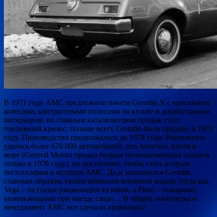
В 1971 году AMC предложили пакета Gremlin X с красивыми
колесами, контрастными полосами на кузове и доработанным
интерьером, но главным катализатором продаж стал
топливный кризис: больше всего Gremlin было продано в 1974
году. Производство продолжалось до 1978 года. Реализовать
удалось более 670 000 автомобилей, что, конечно, капля в
море (General Motors продал больше полноразмерных седанов
только в 1970 году), но достаточно, чтобы стать вторым
бестселлером в истории AMC. Да и запомнился Gremlin,
главным образом, своим забавным внешним видом, тогда как
Vega – на глазах ржавеющим кузовом, а Pinto – пожарами,
возникающими при наезде сзади… В общем, инженеры и
менеджмент AMC все сделали правильно!