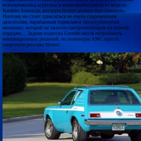
использовались агрегаты и компоненты шасси от модели
Rambler American, которую Hornet должен был заменить.
Поэтому не стоит удивляться не очень современным
двигателям, барабанным тормозам и трехступенчатой
механике, которой не хватало синхронизаторов на первой
передаче… Задняя подвеска Gremlin могла потребовать
инновационных решений, но инженеры AMC просто
укоротили рессоры Hornet.