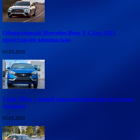
Обновлённый Mercedes-Benz E-Class 2021
представлен официально
03.03.2020
Lada XRay с новой окраской начали отгружать
дилерам
03.03.2020