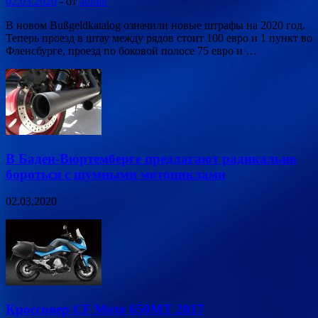
02.03.2020
-
от
admin
В новом Bußgeldkatalog означили новые штрафы на 2020 год.
Теперь проезд в штау между рядов стоит 100 евро и 1 пункт во
Фленсбурге, проезд по боковой полосе 75 евро и …
В Баден-Вюртемберге предлагают радикально
бороться с шумными мотоциклами
02.03.2020
Кроссовер CF Moto 650MT 2017