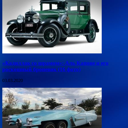
«Кадиллак со шрамом»: Аль Капоне и его
роскошный броневик (16 фото)
03.03.2020