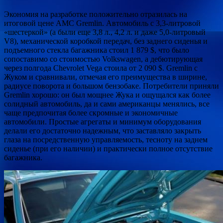
Экономия на разработке положительно отразилась на
итоговой цене AMC Gremlin. Автомобиль с 3,3-литровой
«шестеркой» (а были еще 3,8 л., 4,2 л. и даже 5,0-литровый
V8), механической коробкой передач, без заднего сиденья и
подъемного стекла багажника стоил 1 879 $, что было
сопоставимо со стоимостью Volkswagen, а дебютирующая
через полгода Chevrolet Vega стоила от 2 090 $. Gremlin с
Жуком и сравнивали, отмечая его преимущества в ширине,
радиусе поворота и большом бензобаке. Потребители приняли
Gremlin хорошо: он был мощнее Жука и ощущался как более
солидный автомобиль, да и сами американцы менялись, все
чаще предпочитая более скромные и экономичные
автомобили. Простые агрегаты и минимум оборудования
делали его достаточно надежным, что заставляло закрыть
глаза на посредственную управляемость, тесноту на заднем
сиденье (при его наличии) и практически полное отсутствие
багажника.