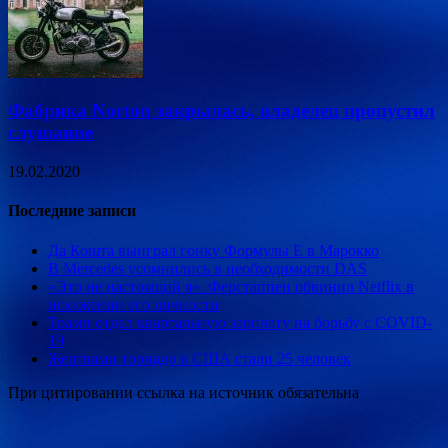
Фабрика Norton закрылась, владелец пропустил
слушание
19.02.2020
Последние записи
Да Кошта выиграл гонку Формулы Е в Марокко
В Mercedes усомнились в необходимости DAS
«Это не настоящий я». Ферстаппен обвинил Netflix в
искажении его личности
Трамп отдал квартальную зарплату на борьбу с COVID-
19
Жертвами торнадо в США стали 25 человек
При цитировании ссылка на источник обязательна