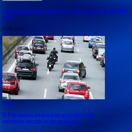
Спорткроссовер Audi SQ7: в России от 6.785.000
руб.
02.03.2020
Мото
В Германии повысили штрафы для
мотоциклистов (и не только).