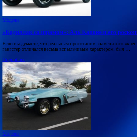
Модели
«Кадиллак со шрамом»: Аль Капоне и его роскош
Если вы думаете, что реальным прототипом знаменитого «крес
гангстер отличался весьма вспыльчивым характером, был …
Подробнее
Модели