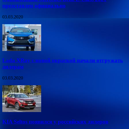
представлен официально
03.03.2020
Lada XRay с новой окраской начали отгружать
дилерам
03.03.2020
KIA Seltos появился у российских дилеров