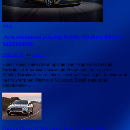
Авто
Эксклюзивный родстер Bentley Mulliner Bacalar
рассекречен
04.03.2020
-
от
admin
Новая модель люксовой британской марки класса Gran
Turismo с открытым верхом ориентирована на водителя.
Bentley Bacalar назван в честь лагуны Бакалар, расположенной
на полуострове Юкатан в Мексике. Дизайн машины
вдохновлён …
Обновлённый Mercedes-Benz E-Class 2021