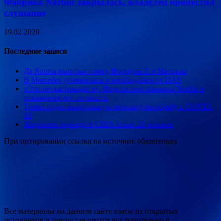
Фабрика Norton закрылась, владелец пропустил
слушание
19.02.2020
Последние записи
Да Кошта выиграл гонку Формулы Е в Марокко
В Mercedes усомнились в необходимости DAS
«Это не настоящий я». Ферстаппен обвинил Netflix в
искажении его личности
Трамп отдал квартальную зарплату на борьбу с COVID-
19
Жертвами торнадо в США стали 25 человек
При цитировании ссылка на источник обязательна
Все материалы на данном сайте взяты из открытых
источников и предоставляются исключительно в