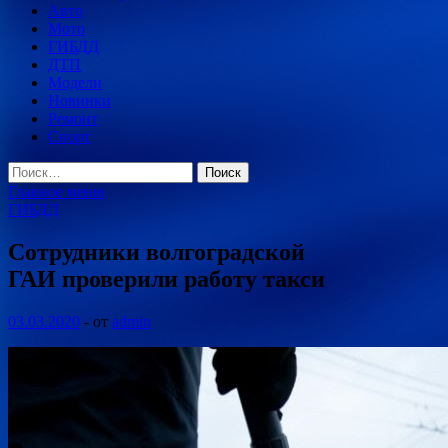
Авто
Мото
ГИБДД
ДТП
Модели
Новинки
Ремонт
Спорт
Найти:
Главное меню
ГИБДД
Сотрудники волгоградской
ГАИ проверили работу такси
03.03.2020
-
от
admin