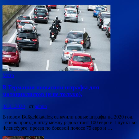
Мото
В Германии повысили штрафы для
мотоциклистов (и не только).
02.03.2020
-
от
admin
В новом Bußgeldkatalog означили новые штрафы на 2020 год.
Теперь проезд в штау между рядов стоит 100 евро и 1 пункт во
Фленсбурге, проезд по боковой полосе 75 евро и …